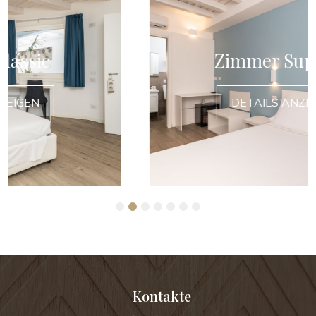
Zimmer Superior
DETAILS ANZEIGEN
1
2
3
4
5
6
7
Kontakte